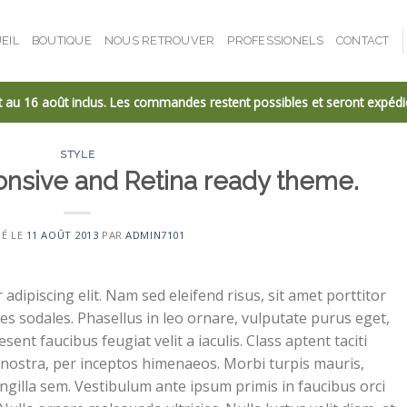
EIL
BOUTIQUE
NOUS RETROUVER
PROFESSIONELS
CONTACT
et au 16 août inclus. Les commandes restent possibles et seront expédié
STYLE
nsive and Retina ready theme.
IÉ LE
11 AOÛT 2013
PAR
ADMIN7101
dipiscing elit. Nam sed eleifend risus, sit amet porttitor
ces sodales. Phasellus in leo ornare, vulputate purus eget,
esent faucibus feugiat velit a iaculis. Class aptent taciti
 nostra, per inceptos himenaeos. Morbi turpis mauris,
ngilla sem. Vestibulum ante ipsum primis in faucibus orci