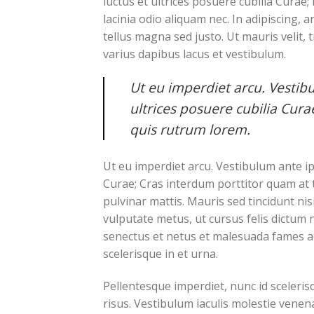
luctus et ultrices posuere cubilia Curae; 
lacinia odio aliquam nec. In adipiscing, 
tellus magna sed justo. Ut mauris velit, 
varius dapibus lacus et vestibulum.
Ut eu imperdiet arcu. Vestibu
ultrices posuere cubilia Cur
quis rutrum lorem.
Ut eu imperdiet arcu. Vestibulum ante ip
Curae; Cras interdum porttitor quam at 
pulvinar mattis. Mauris sed tincidunt ni
vulputate metus, ut cursus felis dictum 
senectus et netus et malesuada fames ac 
scelerisque in et urna.
Pellentesque imperdiet, nunc id scelerisq
risus. Vestibulum iaculis molestie venenat