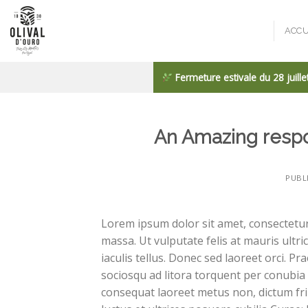
Passer
au
ACCU
contenu
Fermeture estivale du 28 juill
An Amazing respo
PUBL
Lorem ipsum dolor sit amet, consectetur a
massa. Ut vulputate felis at mauris ultri
iaculis tellus. Donec sed laoreet orci. Pra
sociosqu ad litora torquent per conubia
consequat laoreet metus non, dictum fri