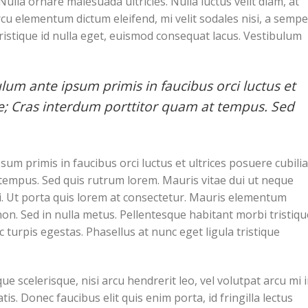
Nulla ornare malesuada ultricies. Nulla luctus velit diam, at
arcu elementum dictum eleifend, mi velit sodales nisi, a sempe
tristique id nulla eget, euismod consequat lacus. Vestibulum
lum ante ipsum primis in faucibus orci luctus et
ae; Cras interdum porttitor quam at tempus. Sed
sum primis in faucibus orci luctus et ultrices posuere cubilia
tempus. Sed quis rutrum lorem. Mauris vitae dui ut neque
si. Ut porta quis lorem at consectetur. Mauris elementum
non. Sed in nulla metus. Pellentesque habitant morbi tristiqu
turpis egestas. Phasellus at nunc eget ligula tristique
ue scelerisque, nisi arcu hendrerit leo, vel volutpat arcu mi 
is. Donec faucibus elit quis enim porta, id fringilla lectus