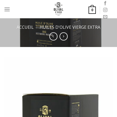
Passer
au
0
contenu
ACCUEIL
/
HUILES D'OLIVE VIERGE EXTRA