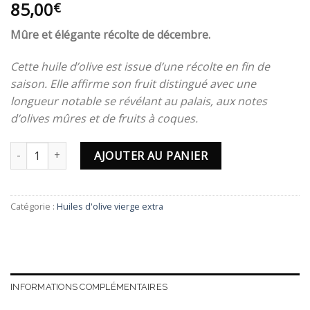
85,00
€
Mûre et élégante récolte de décembre.
Cette huile d’olive est issue d’une récolte en fin de
saison. Elle affirme son fruit distingué avec une
longueur notable se révélant au palais, aux notes
d’olives mûres et de fruits à coques.
quantité de Cuvée Dezembro Maduro - 5L
AJOUTER AU PANIER
Catégorie :
Huiles d'olive vierge extra
INFORMATIONS COMPLÉMENTAIRES