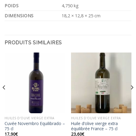
POIDS
4,750 kg
DIMENSIONS
18,2 × 12,8 × 25 cm
PRODUITS SIMILAIRES
HUILES D'OLIVE VIERGE EXTRA
HUILES D'OLIVE VIERGE EXTRA
Cuvée Novembro Equilibrado –
Huile d’olive vierge extra
75 cl
équilibrée France – 75 cl
17,90
€
23,60
€